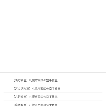
サイトマップ
TOP
入会案内
札幌の子供空手・キッズクラス
札幌の女性空手・護身術
札幌で親子空手なら住吉塾｜子供と一緒に習い事
札幌の大人・シニア向け空手教室｜健康維持・初心者歓迎
月会費・入会のご案内
教室案内
札幌市西区の空手教室一覧
【西町教室】札幌市西区の空手教室
【宮の沢教室】札幌市西区の空手教室
【八軒教室】札幌市西区の空手教室
【発寒教室】札幌市西区の空手教室