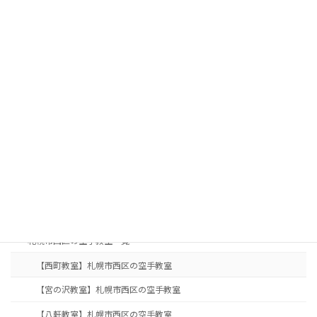
TEL: 011-300-0048
サイトマップ
TOP
入会案内
札幌の子供空手・キッズクラス
札幌の女性空手・護身術
札幌で親子空手なら住吉塾｜子供と一緒に習い事
札幌の大人・シニア向け空手教室｜健康維持・初心者歓迎
月会費・入会のご案内
教室案内
札幌市西区の空手教室一覧
【西町教室】札幌市西区の空手教室
【宮の沢教室】札幌市西区の空手教室
【八軒教室】札幌市西区の空手教室