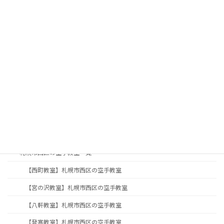
サイトマップ
TOP
入会案内
札幌の子供空手・キッズクラス
札幌の女性空手・護身術
札幌で親子空手なら住吉塾｜子供と一緒に習い事
札幌の大人・シニア向け空手教室｜健康維持・初心者歓迎
月会費・入会のご案内
教室案内
札幌市西区の空手教室一覧
【西町教室】札幌市西区の空手教室
【宮の沢教室】札幌市西区の空手教室
【八軒教室】札幌市西区の空手教室
【発寒教室】札幌市西区の空手教室