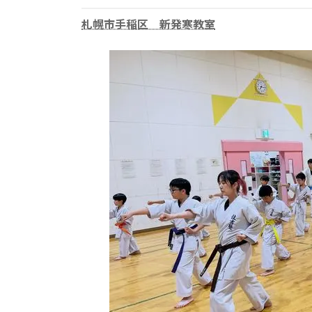
更
新
札幌市手稲区 新発寒教室
日
時
: