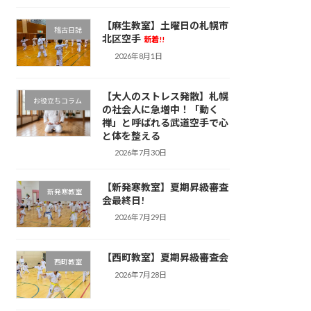
【麻生教室】土曜日の札幌市
稽古日誌
北区空手
新着!!
2026年8月1日
【大人のストレス発散】札幌
お役立ちコラム
の社会人に急増中！「動く
禅」と呼ばれる武道空手で心
と体を整える
2026年7月30日
【新発寒教室】夏期昇級審査
新発寒教室
会最終日!
2026年7月29日
【西町教室】夏期昇級審査会
西町教室
2026年7月28日