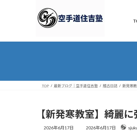
コ
ナ
ン
ビ
テ
ゲ
T
ン
ー
ツ
シ
へ
ョ
ス
ン
キ
に
ッ
移
プ
動
TOP
最新ブログ｜空手道住吉塾
稽古日誌
新発寒教
【新発寒教室】綺麗に
最
2026年6月17日
2026年6月17日
sjuk
終