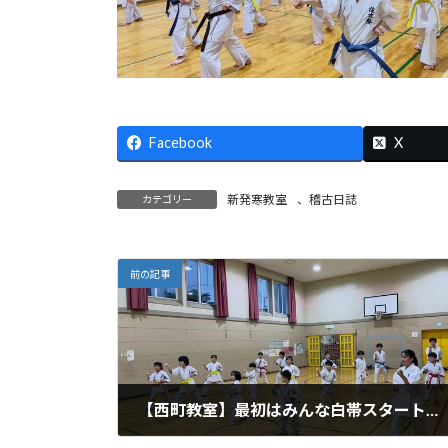
Facebook
X
新発寒教室
、
稽古日誌
カテゴリー
前の記事
【西町教室】最初はみんな白帯スタートです
2026年6月16日