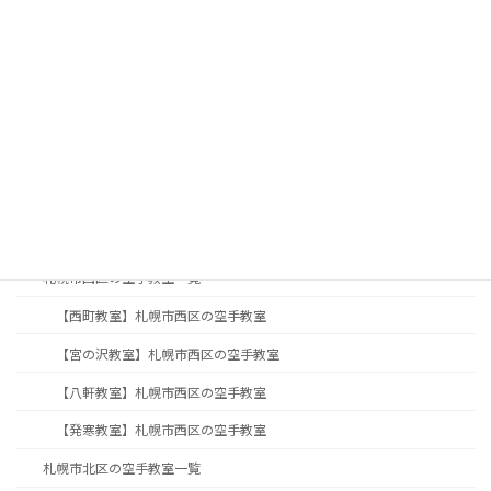
入会案内
札幌の子供空手・キッズクラス
札幌の女性空手・護身術
札幌で親子空手なら住吉塾｜子供と一緒に習い事
札幌の大人・シニア向け空手教室｜健康維持・初心者歓迎
月会費・入会のご案内
教室案内
札幌市西区の空手教室一覧
【西町教室】札幌市西区の空手教室
【宮の沢教室】札幌市西区の空手教室
【八軒教室】札幌市西区の空手教室
【発寒教室】札幌市西区の空手教室
札幌市北区の空手教室一覧